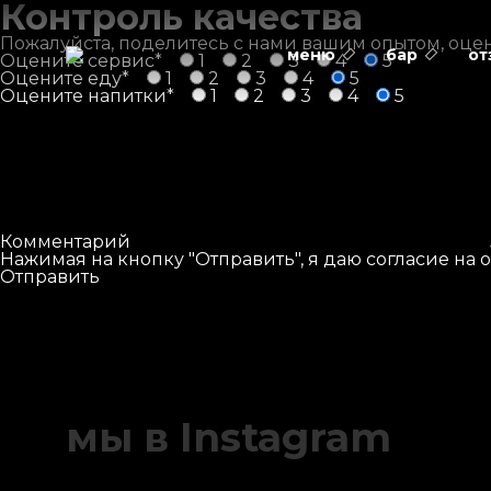
Контроль качества
Пожалуйста, поделитесь с нами вашим опытом, оцени
меню
бар
от
Оцените сервис*
1
2
3
4
5
Оцените еду*
1
2
3
4
5
Оцените напитки*
1
2
3
4
5
Комментарий
Нажимая на кнопку "Отправить", я даю согласие на 
Отправить
мы в Instagram