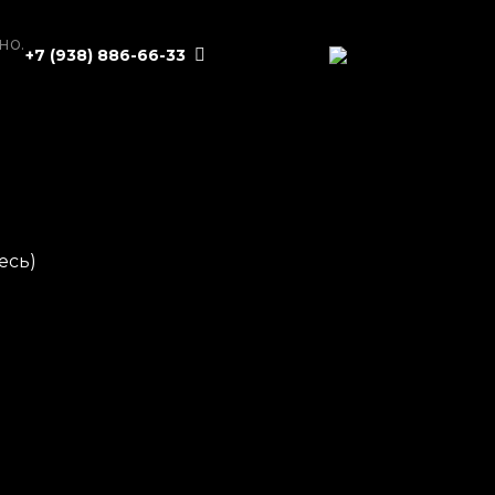
но.
+7 (938) 886-66-33
есь
)